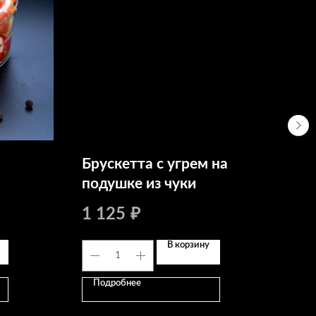
Брускетта с угрем на
Бо
подушке из чуки
«А
1 125
2 
₽
В корзину
Подробнее
По