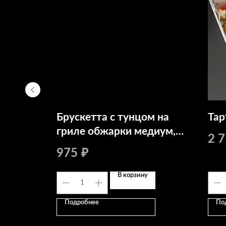
Брускетта с тунцом на
Тар
гриле обжарки медиум,
2 
кремом чиз, томатами
975
₽
черри
В корзину
Подробнее
По