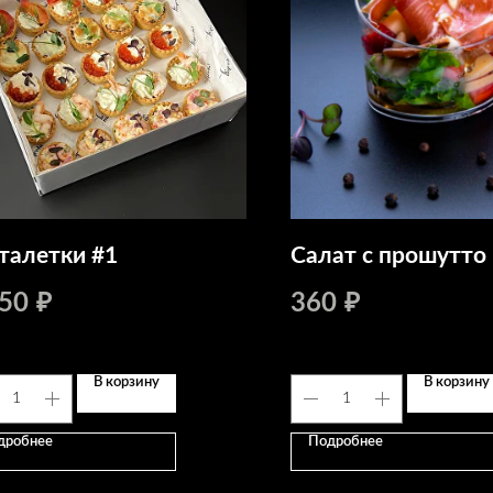
талетки #1
Салат с прошутто
750
360
₽
₽
В корзину
В корзину
дробнее
Подробнее