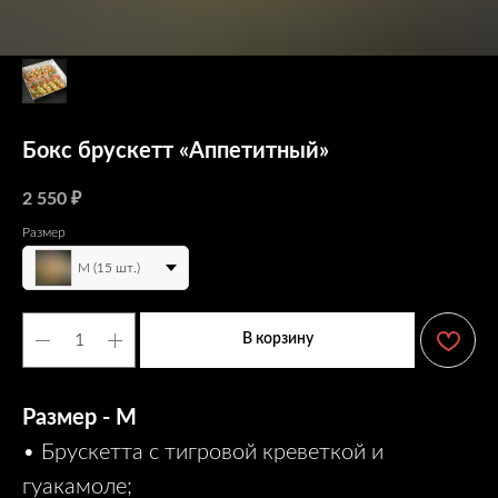
Бокс брускетт «Аппетитный»
2 550
₽
Размер
M (15 шт.)
В корзину
Размер - M
• Брускетта с тигровой креветкой и
гуакамоле;