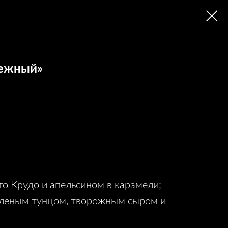
Нежный»
то Крудо и апельсином в карамели;
оленым тунцом, творожным сыром и