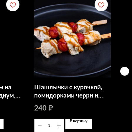
м на
Шашлычки с курочкой,
Ка
диум,
помидорками черри и
3 
тами
соусом
240
₽
В корзину