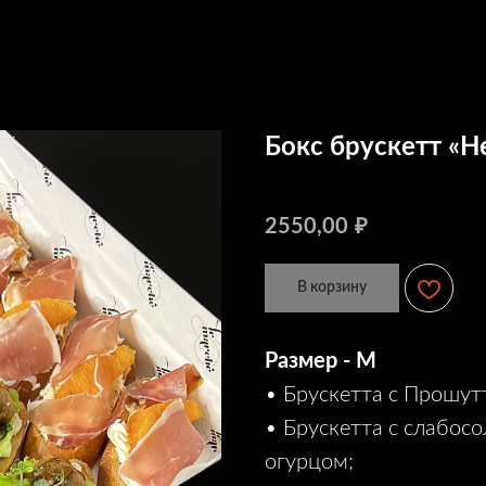
Бокс брускетт «
Артикул:
2550,00
₽
В корзину
Размер - M
• Брускетта с Прошут
• Брускетта с слабос
огурцом;