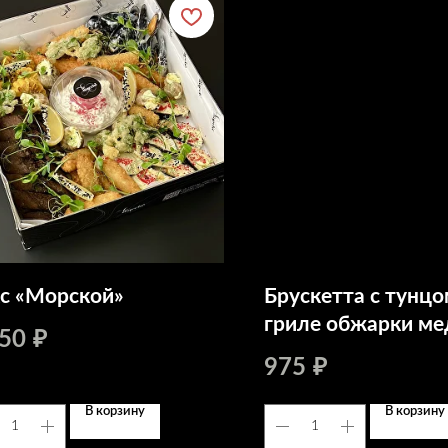
с «Морской»
Брускетта с тунцо
гриле обжарки ме
950
₽
кремом чиз, тома
975
₽
черри
В корзину
В корзину