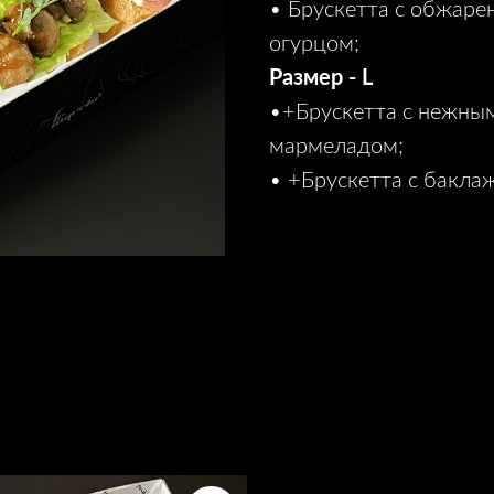
• Брускетта с обжар
огурцом;
Размер - L
•+Брускетта с нежным
мармеладом;
• +Брускетта с бакла