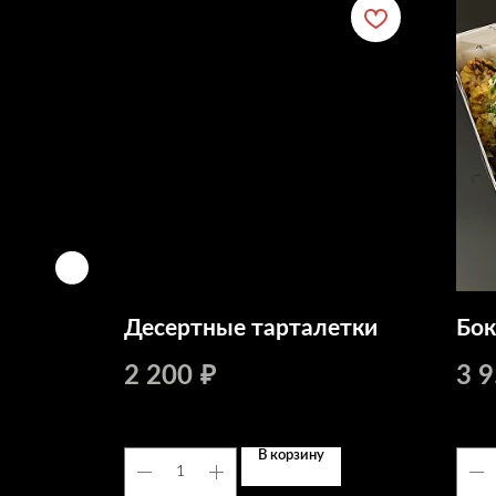
ный»
Десертные тарталетки
Бок
2 200
3 
₽
В корзину